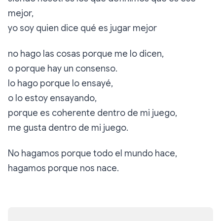
mejor,
yo soy quien dice qué es jugar mejor
no hago las cosas porque me lo dicen,
o porque hay un consenso.
lo hago porque lo ensayé,
o lo estoy ensayando,
porque es coherente dentro de mi juego,
me gusta dentro de mi juego.
No hagamos porque todo el mundo hace,
hagamos porque nos nace.