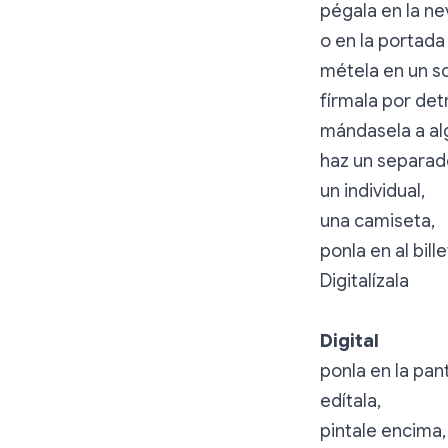
pégala en la ne
o en la portada 
métela en un s
fírmala por det
mándasela a al
haz un separado
un individual,
una camiseta,
ponla en al bill
Digitalízala
Digital
ponla en la pant
edítala,
pintale encima,