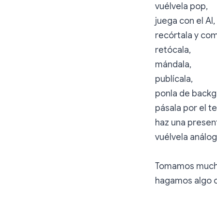
vuélvela pop,
juega con el AI,
recórtala y com
retócala,
mándala,
publícala,
ponla de backg
pásala por el te
haz una presen
vuélvela análog
Tomamos mucha
hagamos algo c