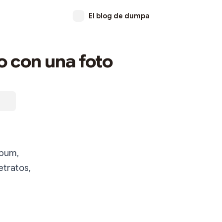
El blog de dumpa
o con una foto
lbum,
etratos,