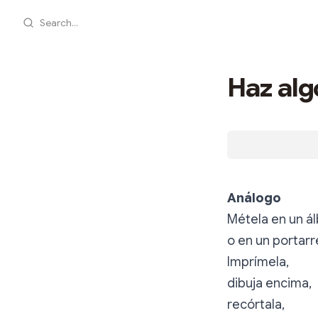
Search...
Haz alg
Análogo
Métela en un á
o en un portarr
Imprímela,
dibuja encima,
recórtala,