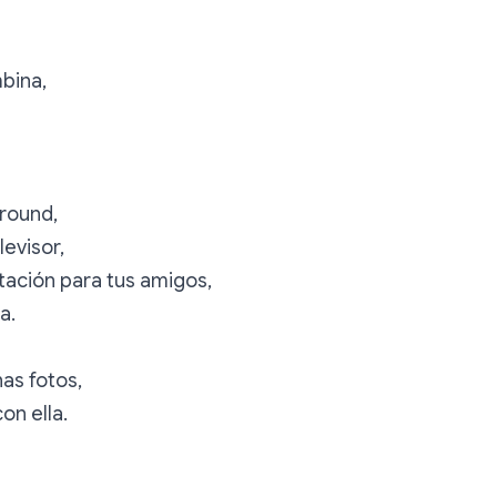
bina,
round,
levisor,
tación para tus amigos,
a.
s fotos,
on ella.