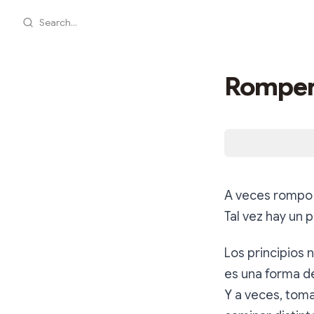
Search...
Romper 
A veces rompo 
Tal vez hay un 
Los principios n
es una forma d
Y a veces, toma