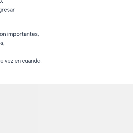
o,
gresar
son importantes,
s,
de vez en cuando.