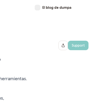
El blog de dumpa
Support
Share Dialog
o
 herramientas.
s,